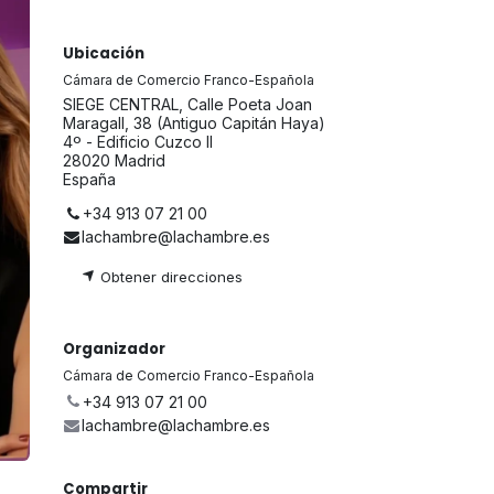
Ubicación
Cámara de Comercio Franco-Española
SIEGE CENTRAL, Calle Poeta Joan
Maragall, 38 (Antiguo Capitán Haya)
4º - Edificio Cuzco II
28020 Madrid
España
+34 913 07 21 00
lachambre@lachambre.es
Obtener direccio
nes
Organizador
Cámara de Comercio Franco-Española
+34 913 07 21 00
lachambre@lachambre.es
Compartir