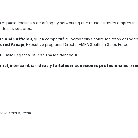
un espacio exclusivo de diálogo y networking que reúne a líderes empresaria
s de sus sectores.
de Alain Afflelou
, quien compartirá su perspectiva sobre los retos del sect
dred Azuaje
, Executive programs Director EMEA South en Sales Force.
M,
Calle Lagasca, 99 esquina Maldonado 10.
rial, intercambiar ideas y fortalecer conexiones profesionales
en u
e la Alain Afflelou.