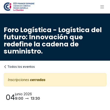
Ir al contenido
Foro Logística - Logística del
futuro: Innovación que
redefine la cadena de
suministro.
Todos los eventos
Inscripciones
cerradas
junio 2026
04
9:00
13:30